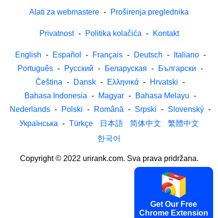
Alati za webmastere
-
Proširenja preglednika
Privatnost
-
Politika kolačića
-
Kontakt
English
-
Español
-
Français
-
Deutsch
-
Italiano
-
Português
-
Русский
-
Беларуская
-
Български
-
Čeština
-
Dansk
-
Ελληνικά
-
Hrvatski
-
Bahasa Indonesia
-
Magyar
-
Bahasa Melayu
-
Nederlands
-
Polski
-
Română
-
Srpski
-
Slovenský
-
Українська
-
Türkçe
日本語
简体中文
繁體中文
한국어
Copyright © 2022 urirank.com. Sva prava pridržana.
Get Our Free
Chrome Extension