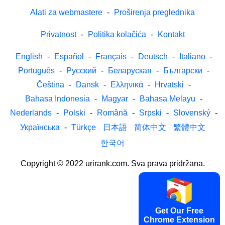
Alati za webmastere
-
Proširenja preglednika
Privatnost
-
Politika kolačića
-
Kontakt
English
-
Español
-
Français
-
Deutsch
-
Italiano
-
Português
-
Русский
-
Беларуская
-
Български
-
Čeština
-
Dansk
-
Ελληνικά
-
Hrvatski
-
Bahasa Indonesia
-
Magyar
-
Bahasa Melayu
-
Nederlands
-
Polski
-
Română
-
Srpski
-
Slovenský
-
Українська
-
Türkçe
日本語
简体中文
繁體中文
한국어
Copyright © 2022 urirank.com. Sva prava pridržana.
Get Our Free
Chrome Extension