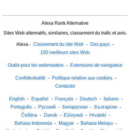
Alexa Rank Alternative
Sites Web alternatifs, similaires, classement du trafic et avis.
Alexa
-
Classement du site Web
-
Des pays
-
100 meilleurs sites Web
Outils pour les webmasters
-
Extensions de navigateur
Confidentialité
-
Politique relative aux cookies
-
Contacter
English
-
Español
-
Français
-
Deutsch
-
Italiano
-
Português
-
Русский
-
Беларуская
-
Български
-
Čeština
-
Dansk
-
Ελληνικά
-
Hrvatski
-
Bahasa Indonesia
-
Magyar
-
Bahasa Melayu
-