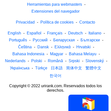
Herramientas para webmasters
-
Extensiones del navegador
Privacidad
-
Política de cookies
-
Contacto
English
-
Español
-
Français
-
Deutsch
-
Italiano
-
Português
-
Русский
-
Беларуская
-
Български
-
Čeština
-
Dansk
-
Ελληνικά
-
Hrvatski
-
Bahasa Indonesia
-
Magyar
-
Bahasa Melayu
-
Nederlands
-
Polski
-
Română
-
Srpski
-
Slovenský
-
Українська
-
Türkçe
日本語
简体中文
繁體中文
한국어
Copyright © 2022 urirank.com. Reservados todos los
derechos.