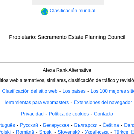
Clasificación mundial
Propietario:
Sacramento Estate Planning Council
Alexa Rank Alternative
itios web alternativos, similares, clasificación de tráfico y revisió
-
Clasificación del sitio web
-
Los paises
-
Los 100 mejores sit
Herramientas para webmasters
-
Extensiones del navegador
Privacidad
-
Política de cookies
-
Contacto
rtuguês
-
Русский
-
Беларуская
-
Български
-
Čeština
-
Dan
olski
-
Română
-
Srpski
-
Slovenský
-
Українська
-
Türkçe