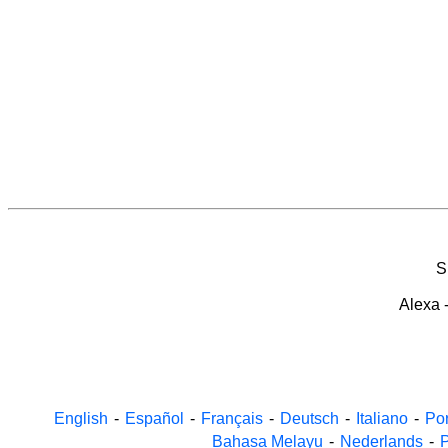
S
Alexa
English
-
Español
-
Français
-
Deutsch
-
Italiano
-
Po
Bahasa Melayu
-
Nederlands
-
P