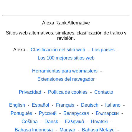
Alexa Rank Alternative
Sitios web alternativos, similares, clasificación de tráfico y
revisión.
Alexa
-
Clasificación del sitio web
-
Los paises
-
Los 100 mejores sitios web
Herramientas para webmasters
-
Extensiones del navegador
Privacidad
-
Política de cookies
-
Contacto
English
-
Español
-
Français
-
Deutsch
-
Italiano
-
Português
-
Русский
-
Беларуская
-
Български
-
Čeština
-
Dansk
-
Ελληνικά
-
Hrvatski
-
Bahasa Indonesia
-
Magyar
-
Bahasa Melayu
-