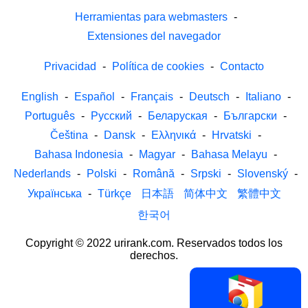
Herramientas para webmasters
-
Extensiones del navegador
Privacidad
-
Política de cookies
-
Contacto
English
-
Español
-
Français
-
Deutsch
-
Italiano
-
Português
-
Русский
-
Беларуская
-
Български
-
Čeština
-
Dansk
-
Ελληνικά
-
Hrvatski
-
Bahasa Indonesia
-
Magyar
-
Bahasa Melayu
-
Nederlands
-
Polski
-
Română
-
Srpski
-
Slovenský
-
Українська
-
Türkçe
日本語
简体中文
繁體中文
한국어
Copyright © 2022 urirank.com. Reservados todos los
derechos.