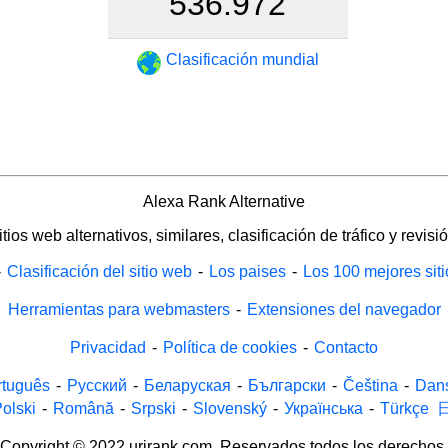
536.972
Clasificación mundial
Alexa Rank Alternative
itios web alternativos, similares, clasificación de tráfico y revisió
-
Clasificación del sitio web
-
Los paises
-
Los 100 mejores sit
Herramientas para webmasters
-
Extensiones del navegador
Privacidad
-
Política de cookies
-
Contacto
rtuguês
-
Русский
-
Беларуская
-
Български
-
Čeština
-
Dan
olski
-
Română
-
Srpski
-
Slovenský
-
Українська
-
Türkçe
Copyright © 2022 urirank.com. Reservados todos los derechos.