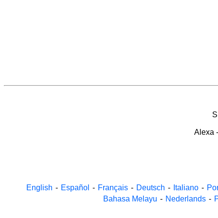
S
Alexa
English
-
Español
-
Français
-
Deutsch
-
Italiano
-
Po
Bahasa Melayu
-
Nederlands
-
P