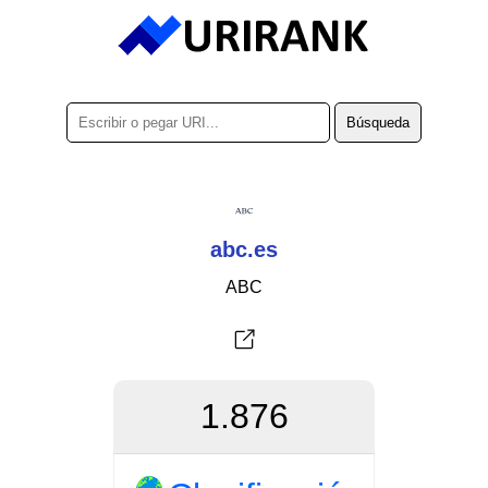
abc.es
ABC
1.876