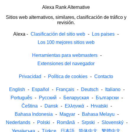
Alexa Rank Alternative
Sitios web alternativos, similares, clasificación de tráfico y
revisión.
Alexa
-
Clasificación del sitio web
-
Los paises
-
Los 100 mejores sitios web
Herramientas para webmasters
-
Extensiones del navegador
Privacidad
-
Política de cookies
-
Contacto
English
-
Español
-
Français
-
Deutsch
-
Italiano
-
Português
-
Русский
-
Беларуская
-
Български
-
Čeština
-
Dansk
-
Ελληνικά
-
Hrvatski
-
Bahasa Indonesia
-
Magyar
-
Bahasa Melayu
-
Nederlands
-
Polski
-
Română
-
Srpski
-
Slovenský
-
Українська
-
Türkçe
日本語
简体中文
繁體中文