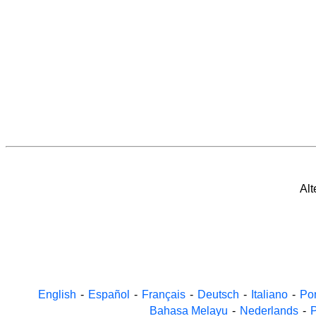
Alt
English
-
Español
-
Français
-
Deutsch
-
Italiano
-
Po
Bahasa Melayu
-
Nederlands
-
P