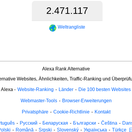
2.471.117
Weltrangliste
Alexa Rank Alternative
ernative Websites, Ähnlichkeiten, Traffic-Ranking und Überprüf
Alexa
-
Website-Ranking
-
Länder
-
Die 100 besten Websites
Webmaster-Tools
-
Browser-Erweiterungen
Privatsphäre
-
Cookie-Richtlinie
-
Kontakt
rtuguês
-
Русский
-
Беларуская
-
Български
-
Čeština
-
Dan
olski
-
Română
-
Srpski
-
Slovenský
-
Українська
-
Türkçe