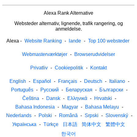
Alexa Rank Alternative
Websteder alternativ, lignende, trafik rangering, og
anmeldelse.
Alexa
-
Website Ranking
-
lande
-
Top 100 websteder
Webmasterværktøjer
-
Browserudvidelser
Privatliv
-
Cookiepolitik
-
Kontakt
English
-
Español
-
Français
-
Deutsch
-
Italiano
-
Português
-
Русский
-
Беларуская
-
Български
-
Čeština
-
Dansk
-
Ελληνικά
-
Hrvatski
-
Bahasa Indonesia
-
Magyar
-
Bahasa Melayu
-
Nederlands
-
Polski
-
Română
-
Srpski
-
Slovenský
-
Українська
-
Türkçe
日本語
简体中文
繁體中文
한국어