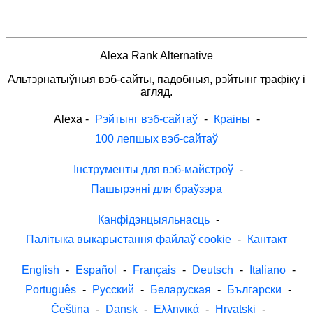
Alexa Rank Alternative
Альтэрнатыўныя вэб-сайты, падобныя, рэйтынг трафіку і
агляд.
Alexa
-
Рэйтынг вэб-сайтаў
-
Краіны
-
100 лепшых вэб-сайтаў
Інструменты для вэб-майстроў
-
Пашырэнні для браўзэра
Канфідэнцыяльнасць
-
Палітыка выкарыстання файлаў cookie
-
Кантакт
English
-
Español
-
Français
-
Deutsch
-
Italiano
-
Português
-
Русский
-
Беларуская
-
Български
-
Čeština
-
Dansk
-
Ελληνικά
-
Hrvatski
-