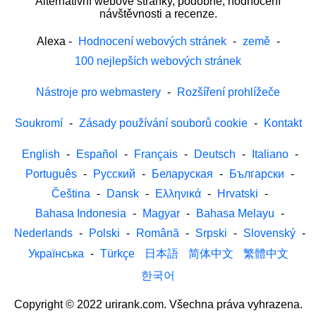
Alternativní webové stránky, podobné, hodnocení
návštěvnosti a recenze.
Alexa
-
Hodnocení webových stránek
-
země
-
100 nejlepších webových stránek
Nástroje pro webmastery
-
Rozšíření prohlížeče
Soukromí
-
Zásady používání souborů cookie
-
Kontakt
English
-
Español
-
Français
-
Deutsch
-
Italiano
-
Português
-
Русский
-
Беларуская
-
Български
-
Čeština
-
Dansk
-
Ελληνικά
-
Hrvatski
-
Bahasa Indonesia
-
Magyar
-
Bahasa Melayu
-
Nederlands
-
Polski
-
Română
-
Srpski
-
Slovenský
-
Українська
-
Türkçe
日本語
简体中文
繁體中文
한국어
Copyright © 2022 urirank.com. Všechna práva vyhrazena.