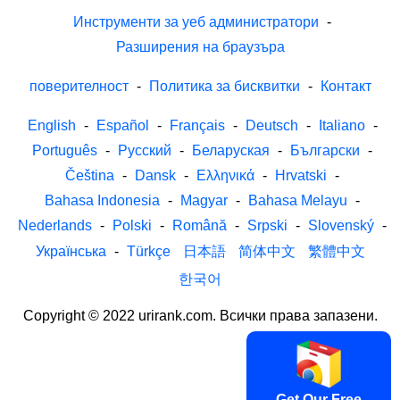
Инструменти за уеб администратори
-
Разширения на браузъра
поверителност
-
Политика за бисквитки
-
Контакт
English
-
Español
-
Français
-
Deutsch
-
Italiano
-
Português
-
Русский
-
Беларуская
-
Български
-
Čeština
-
Dansk
-
Ελληνικά
-
Hrvatski
-
Bahasa Indonesia
-
Magyar
-
Bahasa Melayu
-
Nederlands
-
Polski
-
Română
-
Srpski
-
Slovenský
-
Українська
-
Türkçe
日本語
简体中文
繁體中文
한국어
Copyright © 2022 urirank.com. Всички права запазени.
Get Our Free