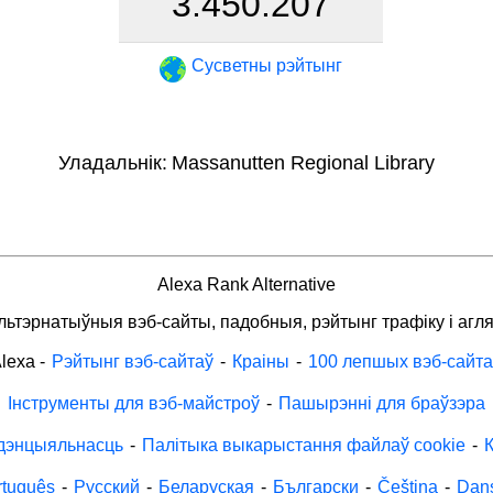
3.450.207
Сусветны рэйтынг
Уладальнік:
Massanutten Regional Library
Alexa Rank Alternative
льтэрнатыўныя вэб-сайты, падобныя, рэйтынг трафіку і агля
lexa
-
Рэйтынг вэб-сайтаў
-
Краіны
-
100 лепшых вэб-сайта
Інструменты для вэб-майстроў
-
Пашырэнні для браўзэра
дэнцыяльнасць
-
Палітыка выкарыстання файлаў cookie
-
К
rtuguês
-
Русский
-
Беларуская
-
Български
-
Čeština
-
Dan