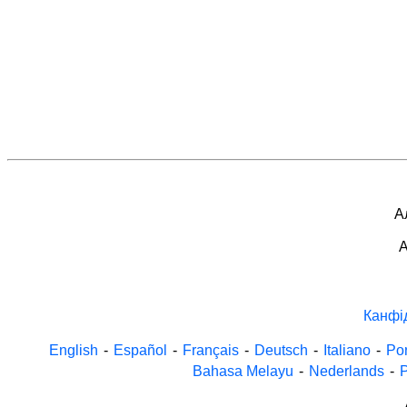
А
A
Канфі
English
-
Español
-
Français
-
Deutsch
-
Italiano
-
Po
Bahasa Melayu
-
Nederlands
-
P