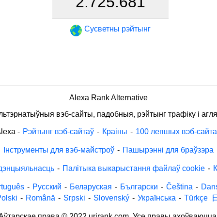
2.725.681
Сусветны рэйтынг
Alexa Rank Alternative
льтэрнатыўныя вэб-сайты, падобныя, рэйтынг трафіку і агля
lexa
-
Рэйтынг вэб-сайтаў
-
Краіны
-
100 лепшых вэб-сайта
Інструменты для вэб-майстроў
-
Пашырэнні для браўзэра
дэнцыяльнасць
-
Палітыка выкарыстання файлаў cookie
-
К
rtuguês
-
Русский
-
Беларуская
-
Български
-
Čeština
-
Dan
olski
-
Română
-
Srpski
-
Slovenský
-
Українська
-
Türkçe
Аўтарскае права © 2022 urirank.com. Усе правы ахоўваюцца