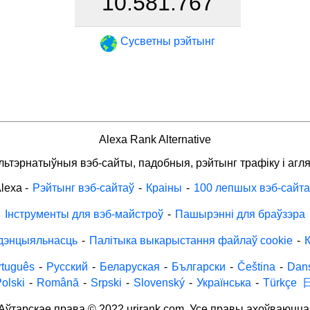
10.581.767
Сусветны рэйтынг
Alexa Rank Alternative
льтэрнатыўныя вэб-сайты, падобныя, рэйтынг трафіку і агля
lexa
-
Рэйтынг вэб-сайтаў
-
Краіны
-
100 лепшых вэб-сайта
Інструменты для вэб-майстроў
-
Пашырэнні для браўзэра
дэнцыяльнасць
-
Палітыка выкарыстання файлаў cookie
-
К
rtuguês
-
Русский
-
Беларуская
-
Български
-
Čeština
-
Dan
olski
-
Română
-
Srpski
-
Slovenský
-
Українська
-
Türkçe
Аўтарскае права © 2022 urirank.com. Усе правы ахоўваюцца