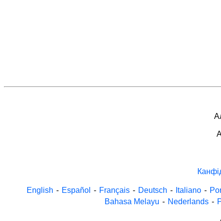
А
A
Канфі
English
-
Español
-
Français
-
Deutsch
-
Italiano
-
Po
Bahasa Melayu
-
Nederlands
-
P