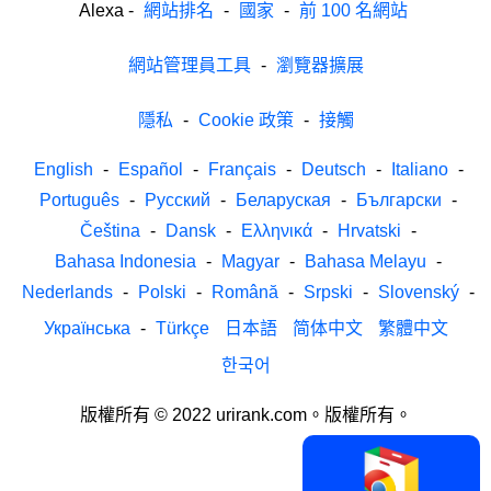
Alexa
-
網站排名
-
國家
-
前 100 名網站
網站管理員工具
-
瀏覽器擴展
隱私
-
Cookie 政策
-
接觸
English
-
Español
-
Français
-
Deutsch
-
Italiano
-
Português
-
Русский
-
Беларуская
-
Български
-
Čeština
-
Dansk
-
Ελληνικά
-
Hrvatski
-
Bahasa Indonesia
-
Magyar
-
Bahasa Melayu
-
Nederlands
-
Polski
-
Română
-
Srpski
-
Slovenský
-
Українська
-
Türkçe
日本語
简体中文
繁體中文
한국어
版權所有 © 2022 urirank.com。版權所有。