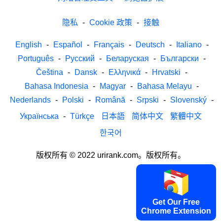
隐私
-
Cookie 政策
-
接触
English
-
Español
-
Français
-
Deutsch
-
Italiano
-
Português
-
Русский
-
Беларуская
-
Български
-
Čeština
-
Dansk
-
Ελληνικά
-
Hrvatski
-
Bahasa Indonesia
-
Magyar
-
Bahasa Melayu
-
Nederlands
-
Polski
-
Română
-
Srpski
-
Slovenský
-
Українська
-
Türkçe
日本語
简体中文
繁體中文
한국어
版权所有 © 2022 urirank.com。版权所有。
Get Our Free
Chrome Extension