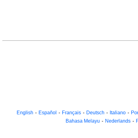
English
-
Español
-
Français
-
Deutsch
-
Italiano
-
Po
Bahasa Melayu
-
Nederlands
-