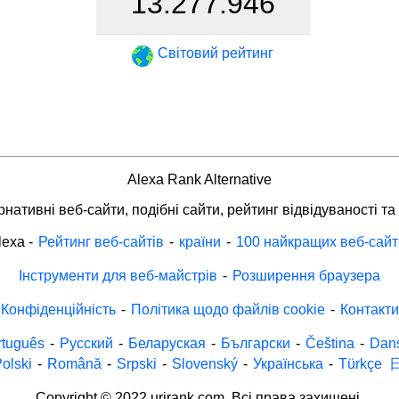
13.277.946
Світовий рейтинг
Alexa Rank Alternative
нативні веб-сайти, подібні сайти, рейтинг відвідуваності та
lexa
-
Рейтинг веб-сайтів
-
країни
-
100 найкращих веб-сайт
Інструменти для веб-майстрів
-
Розширення браузера
Конфіденційність
-
Політика щодо файлів cookie
-
Контакти
rtuguês
-
Русский
-
Беларуская
-
Български
-
Čeština
-
Dan
olski
-
Română
-
Srpski
-
Slovenský
-
Українська
-
Türkçe
Copyright © 2022 urirank.com. Всі права захищені.