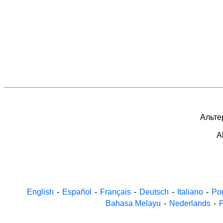
Альтер
A
English
-
Español
-
Français
-
Deutsch
-
Italiano
-
Po
Bahasa Melayu
-
Nederlands
-
P