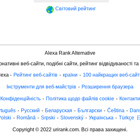
Світовий рейтинг
Alexa Rank Alternative
нативні веб-сайти, подібні сайти, рейтинг відвідуваності та
lexa
-
Рейтинг веб-сайтів
-
країни
-
100 найкращих веб-сайт
Інструменти для веб-майстрів
-
Розширення браузера
Конфіденційність
-
Політика щодо файлів cookie
-
Контакти
rtuguês
-
Русский
-
Беларуская
-
Български
-
Čeština
-
Dan
olski
-
Română
-
Srpski
-
Slovenský
-
Українська
-
Türkçe
Copyright © 2022 urirank.com. Всі права захищені.