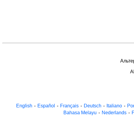
Альтер
A
English
-
Español
-
Français
-
Deutsch
-
Italiano
-
Po
Bahasa Melayu
-
Nederlands
-
P