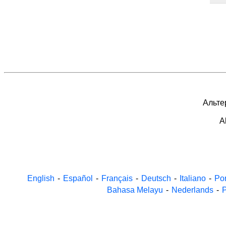
Альтер
A
English
-
Español
-
Français
-
Deutsch
-
Italiano
-
Po
Bahasa Melayu
-
Nederlands
-
P