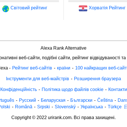
Світовий рейтинг
Хорватія Рейтинг
Alexa Rank Alternative
нативні веб-сайти, подібні сайти, рейтинг відвідуваності та
lexa
-
Рейтинг веб-сайтів
-
країни
-
100 найкращих веб-сайт
Інструменти для веб-майстрів
-
Розширення браузера
Конфіденційність
-
Політика щодо файлів cookie
-
Контакти
rtuguês
-
Русский
-
Беларуская
-
Български
-
Čeština
-
Dan
olski
-
Română
-
Srpski
-
Slovenský
-
Українська
-
Türkçe
Copyright © 2022 urirank.com. Всі права захищені.