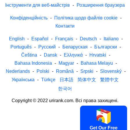
Інструменти для веб-майстрів
-
Розширення браузера
Конфіденційність
-
Політика щодо файлів cookie
-
Контакти
English
-
Español
-
Français
-
Deutsch
-
Italiano
-
Português
-
Русский
-
Беларуская
-
Български
-
Čeština
-
Dansk
-
Ελληνικά
-
Hrvatski
-
Bahasa Indonesia
-
Magyar
-
Bahasa Melayu
-
Nederlands
-
Polski
-
Română
-
Srpski
-
Slovenský
-
Українська
-
Türkçe
日本語
简体中文
繁體中文
한국어
Copyright © 2022 urirank.com. Всі права захищені.
Get Our Free