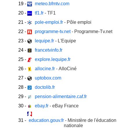
19
-
meteo.bfmtv.com
20
-
tf1.fr
- TF1
21
-
pole-emploi.fr
- Pôle emploi
22
-
programme-tv.net
- Programme-Tv.net
23
-
lequipe.fr
- L'Equipe
24
-
francetvinfo.fr
25
-
explore.lequipe.fr
26
-
allocine.fr
- AlloCiné
27
-
uptobox.com
28
-
doctolib.fr
29
-
pension-alimentaire.caf.fr
30
-
ebay.fr
- eBay France
31
-
education.gouv.fr
- Ministère de l'éducation
nationale