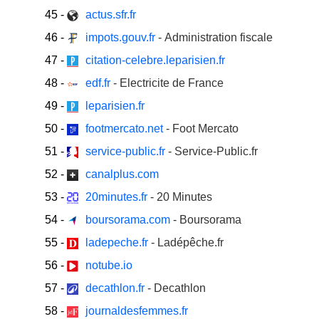
45
-
actus.sfr.fr
46
-
impots.gouv.fr
- Administration fiscale
47
-
citation-celebre.leparisien.fr
48
-
edf.fr
- Electricite de France
49
-
leparisien.fr
50
-
footmercato.net
- Foot Mercato
51
-
service-public.fr
- Service-Public.fr
52
-
canalplus.com
53
-
20minutes.fr
- 20 Minutes
54
-
boursorama.com
- Boursorama
55
-
ladepeche.fr
- Ladépêche.fr
56
-
notube.io
57
-
decathlon.fr
- Decathlon
58
-
journaldesfemmes.fr