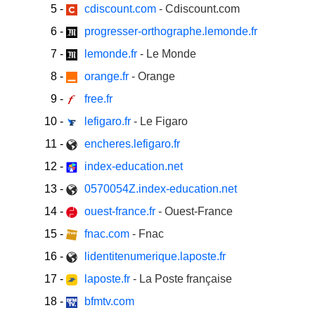
5
-
cdiscount.com
- Cdiscount.com
6
-
progresser-orthographe.lemonde.fr
7
-
lemonde.fr
- Le Monde
8
-
orange.fr
- Orange
9
-
free.fr
10
-
lefigaro.fr
- Le Figaro
11
-
encheres.lefigaro.fr
12
-
index-education.net
13
-
0570054Z.index-education.net
14
-
ouest-france.fr
- Ouest-France
15
-
fnac.com
- Fnac
16
-
lidentitenumerique.laposte.fr
17
-
laposte.fr
- La Poste française
18
-
bfmtv.com