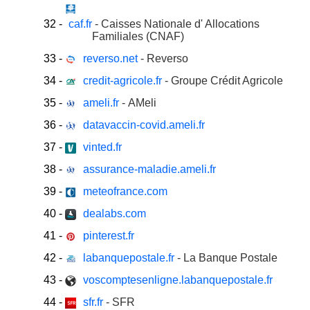
32
-
caf.fr
- Caisses Nationale d' Allocations
Familiales (CNAF)
33
-
reverso.net
- Reverso
34
-
credit-agricole.fr
- Groupe Crédit Agricole
35
-
ameli.fr
- AMeli
36
-
datavaccin-covid.ameli.fr
37
-
vinted.fr
38
-
assurance-maladie.ameli.fr
39
-
meteofrance.com
40
-
dealabs.com
41
-
pinterest.fr
42
-
labanquepostale.fr
- La Banque Postale
43
-
voscomptesenligne.labanquepostale.fr
44
-
sfr.fr
- SFR