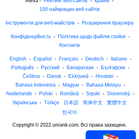
Alexa
-
Рейтинг веб-сайтів
-
країни
-
100 найкращих веб-сайтів
Інструменти для веб-майстрів
-
Розширення браузера
Конфіденційність
-
Політика щодо файлів cookie
-
Контакти
English
-
Español
-
Français
-
Deutsch
-
Italiano
-
Português
-
Русский
-
Беларуская
-
Български
-
Čeština
-
Dansk
-
Ελληνικά
-
Hrvatski
-
Bahasa Indonesia
-
Magyar
-
Bahasa Melayu
-
Nederlands
-
Polski
-
Română
-
Srpski
-
Slovenský
-
Українська
-
Türkçe
日本語
简体中文
繁體中文
한국어
Copyright © 2022 urirank.com. Всі права захищені.