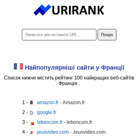
Найпопулярніші сайти у Франції
Список нижче містить рейтинг
100 найкращих
веб-сайтів
Франція .
1
-
amazon.fr
- Amazon.fr
2
-
google.fr
3
-
leboncoin.fr
- leboncoin.fr
4
-
jeuxvideo.com
- Jeuxvideo.com