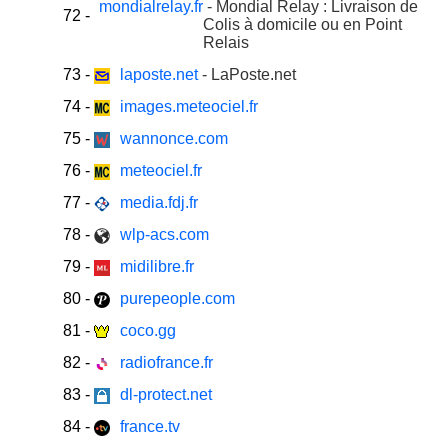
mondialrelay.fr
- Mondial Relay : Livraison de
72
-
Colis à domicile ou en Point
Relais
73
-
laposte.net
- LaPoste.net
74
-
images.meteociel.fr
75
-
wannonce.com
76
-
meteociel.fr
77
-
media.fdj.fr
78
-
wlp-acs.com
79
-
midilibre.fr
80
-
purepeople.com
81
-
coco.gg
82
-
radiofrance.fr
83
-
dl-protect.net
84
-
france.tv