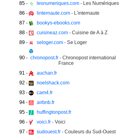
85
-
lesnumeriques.com
- Les Numériques
86
-
linternaute.com
- L'internaute
87
-
bookys-ebooks.com
88
-
cuisineaz.com
- Cuisine de A à Z
89
-
seloger.com
- Se Loger
90
-
chronopost.fr
- Chronopost international
France
91
-
auchan.fr
92
-
noelshack.com
93
-
cam4.fr
94
-
airbnb.fr
95
-
huffingtonpost.fr
96
-
voici.fr
- Voici
97
-
sudouest.fr
- Couleurs du Sud-Ouest