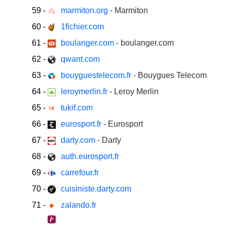
59
-
marmiton.org
- Marmiton
60
-
1fichier.com
61
-
boulanger.com
- boulanger.com
62
-
qwant.com
63
-
bouyguestelecom.fr
- Bouygues Telecom
64
-
leroymerlin.fr
- Leroy Merlin
65
-
tukif.com
66
-
eurosport.fr
- Eurosport
67
-
darty.com
- Darty
68
-
auth.eurosport.fr
69
-
carrefour.fr
70
-
cuisiniste.darty.com
71
-
zalando.fr