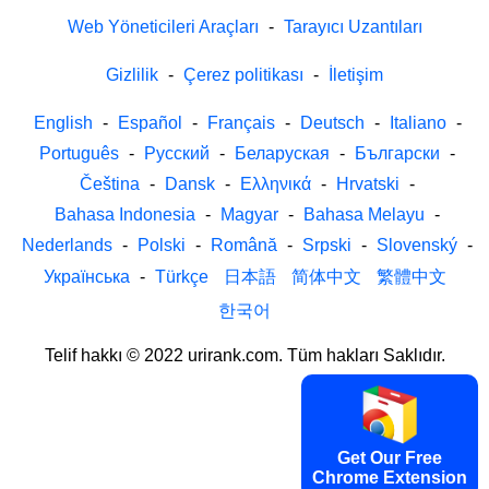
Web Yöneticileri Araçları
-
Tarayıcı Uzantıları
Gizlilik
-
Çerez politikası
-
İletişim
English
-
Español
-
Français
-
Deutsch
-
Italiano
-
Português
-
Русский
-
Беларуская
-
Български
-
Čeština
-
Dansk
-
Ελληνικά
-
Hrvatski
-
Bahasa Indonesia
-
Magyar
-
Bahasa Melayu
-
Nederlands
-
Polski
-
Română
-
Srpski
-
Slovenský
-
Українська
-
Türkçe
日本語
简体中文
繁體中文
한국어
Telif hakkı © 2022 urirank.com. Tüm hakları Saklıdır.
Get Our Free
Chrome Extension