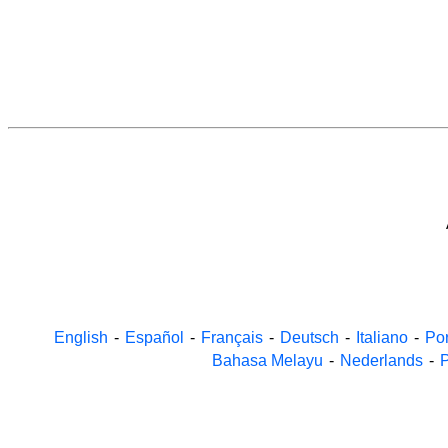
English
-
Español
-
Français
-
Deutsch
-
Italiano
-
Po
Bahasa Melayu
-
Nederlands
-
P