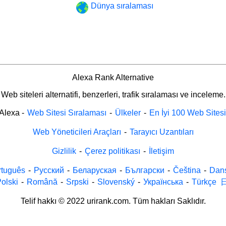
Dünya sıralaması
Alexa Rank Alternative
Web siteleri alternatifi, benzerleri, trafik sıralaması ve inceleme.
Alexa
-
Web Sitesi Sıralaması
-
Ülkeler
-
En İyi 100 Web Sitesi
Web Yöneticileri Araçları
-
Tarayıcı Uzantıları
Gizlilik
-
Çerez politikası
-
İletişim
rtuguês
-
Русский
-
Беларуская
-
Български
-
Čeština
-
Dan
olski
-
Română
-
Srpski
-
Slovenský
-
Українська
-
Türkçe
Telif hakkı © 2022 urirank.com. Tüm hakları Saklıdır.