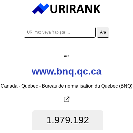
www.bnq.qc.ca
Canada - Quèbec - Bureau de normalisation du Quèbec (BNQ)
1.979.192