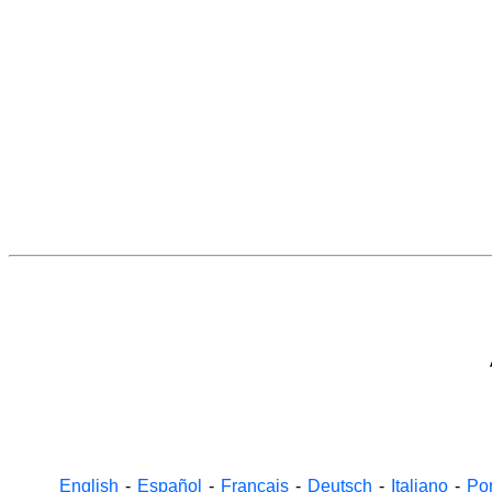
English
-
Español
-
Français
-
Deutsch
-
Italiano
-
Po