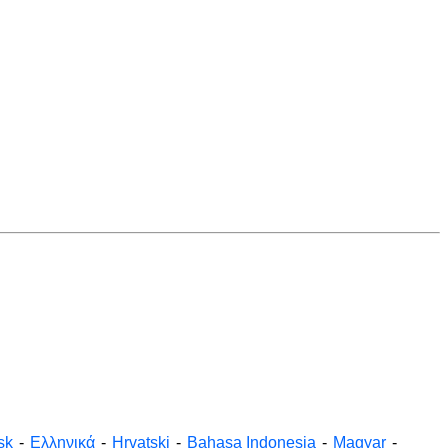
sk
-
Ελληνικά
-
Hrvatski
-
Bahasa Indonesia
-
Magyar
-