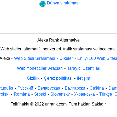
Dünya sıralaması
Alexa Rank Alternative
Web siteleri alternatifi, benzerleri, trafik sıralaması ve inceleme.
Alexa
-
Web Sitesi Sıralaması
-
Ülkeler
-
En İyi 100 Web Sitesi
Web Yöneticileri Araçları
-
Tarayıcı Uzantıları
Gizlilik
-
Çerez politikası
-
İletişim
rtuguês
-
Русский
-
Беларуская
-
Български
-
Čeština
-
Dan
olski
-
Română
-
Srpski
-
Slovenský
-
Українська
-
Türkçe
Telif hakkı © 2022 urirank.com. Tüm hakları Saklıdır.