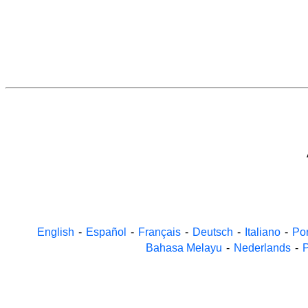
English
-
Español
-
Français
-
Deutsch
-
Italiano
-
Po
Bahasa Melayu
-
Nederlands
-
P