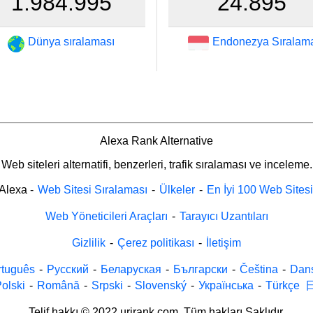
1.984.995
24.895
Dünya sıralaması
Endonezya Sıralam
Alexa Rank Alternative
Web siteleri alternatifi, benzerleri, trafik sıralaması ve inceleme.
Alexa
-
Web Sitesi Sıralaması
-
Ülkeler
-
En İyi 100 Web Sitesi
Web Yöneticileri Araçları
-
Tarayıcı Uzantıları
Gizlilik
-
Çerez politikası
-
İletişim
rtuguês
-
Русский
-
Беларуская
-
Български
-
Čeština
-
Dan
olski
-
Română
-
Srpski
-
Slovenský
-
Українська
-
Türkçe
Telif hakkı © 2022 urirank.com. Tüm hakları Saklıdır.