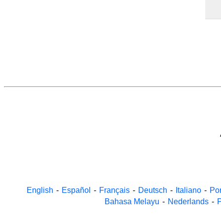
English
-
Español
-
Français
-
Deutsch
-
Italiano
-
Po
Bahasa Melayu
-
Nederlands
-
P