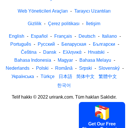
Web Yöneticileri Araçları
-
Tarayıcı Uzantıları
Gizlilik
-
Çerez politikası
-
İletişim
English
-
Español
-
Français
-
Deutsch
-
Italiano
-
Português
-
Русский
-
Беларуская
-
Български
-
Čeština
-
Dansk
-
Ελληνικά
-
Hrvatski
-
Bahasa Indonesia
-
Magyar
-
Bahasa Melayu
-
Nederlands
-
Polski
-
Română
-
Srpski
-
Slovenský
-
Українська
-
Türkçe
日本語
简体中文
繁體中文
한국어
Telif hakkı © 2022 urirank.com. Tüm hakları Saklıdır.
Get Our Free