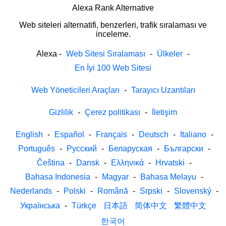
Alexa Rank Alternative
Web siteleri alternatifi, benzerleri, trafik sıralaması ve
inceleme.
Alexa
-
Web Sitesi Sıralaması
-
Ülkeler
-
En İyi 100 Web Sitesi
Web Yöneticileri Araçları
-
Tarayıcı Uzantıları
Gizlilik
-
Çerez politikası
-
İletişim
English
-
Español
-
Français
-
Deutsch
-
Italiano
-
Português
-
Русский
-
Беларуская
-
Български
-
Čeština
-
Dansk
-
Ελληνικά
-
Hrvatski
-
Bahasa Indonesia
-
Magyar
-
Bahasa Melayu
-
Nederlands
-
Polski
-
Română
-
Srpski
-
Slovenský
-
Українська
-
Türkçe
日本語
简体中文
繁體中文
한국어