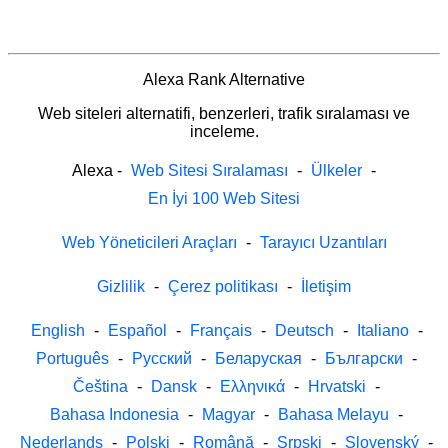
Alexa Rank Alternative
Web siteleri alternatifi, benzerleri, trafik sıralaması ve
inceleme.
Alexa
-
Web Sitesi Sıralaması
-
Ülkeler
-
En İyi 100 Web Sitesi
Web Yöneticileri Araçları
-
Tarayıcı Uzantıları
Gizlilik
-
Çerez politikası
-
İletişim
English
-
Español
-
Français
-
Deutsch
-
Italiano
-
Português
-
Русский
-
Беларуская
-
Български
-
Čeština
-
Dansk
-
Ελληνικά
-
Hrvatski
-
Bahasa Indonesia
-
Magyar
-
Bahasa Melayu
-
Nederlands
-
Polski
-
Română
-
Srpski
-
Slovenský
-