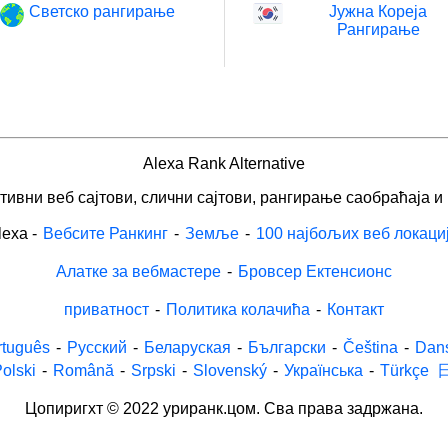
Светско рангирање
Јужна Кореја
Рангирање
Alexa Rank Alternative
ивни веб сајтови, слични сајтови, рангирање саобраћаја и
lexa
-
Вебсите Ранкинг
-
Земље
-
100 најбољих веб локаци
Алатке за вебмастере
-
Бровсер Ектенсионс
приватност
-
Политика колачића
-
Контакт
rtuguês
-
Русский
-
Беларуская
-
Български
-
Čeština
-
Dan
olski
-
Română
-
Srpski
-
Slovenský
-
Українська
-
Türkçe
Цопиригхт © 2022 уриранк.цом. Сва права задржана.