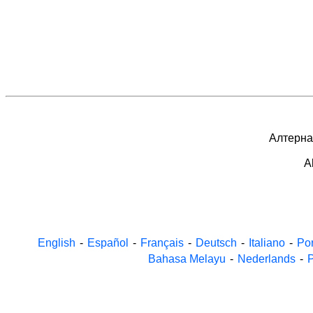
Алтернат
A
English
-
Español
-
Français
-
Deutsch
-
Italiano
-
Po
Bahasa Melayu
-
Nederlands
-
P