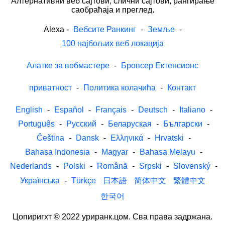
Алтернативни веб сајтови, слични сајтови, рангирање
саобраћаја и преглед.
Alexa
-
Вебсите Ранкинг
-
Земље
-
100 најбољих веб локација
Алатке за вебмастере
-
Бровсер Ектенсионс
приватност
-
Политика колачића
-
Контакт
English
-
Español
-
Français
-
Deutsch
-
Italiano
-
Português
-
Русский
-
Беларуская
-
Български
-
Čeština
-
Dansk
-
Ελληνικά
-
Hrvatski
-
Bahasa Indonesia
-
Magyar
-
Bahasa Melayu
-
Nederlands
-
Polski
-
Română
-
Srpski
-
Slovenský
-
Українська
-
Türkçe
日本語
简体中文
繁體中文
한국어
Цопиригхт © 2022 уриранк.цом. Сва права задржана.