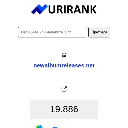
newalbumreleases.net
19.886