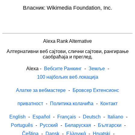
Власник:
Wikimedia Foundation, Inc.
Alexa Rank Alternative
Алтернативни веб сајтови, слични сајтови, рангирање
саобраћаја и преглед.
Alexa
-
Вебсите Ранкинг
-
Земље
-
100 најбољих веб локација
Алатке за вебмастере
-
Бровсер Ектенсионс
приватност
-
Политика колачића
-
Контакт
English
-
Español
-
Français
-
Deutsch
-
Italiano
-
Português
-
Русский
-
Беларуская
-
Български
-
Čeština
-
Dansk
-
Ελληνικά
-
Hrvatski
-