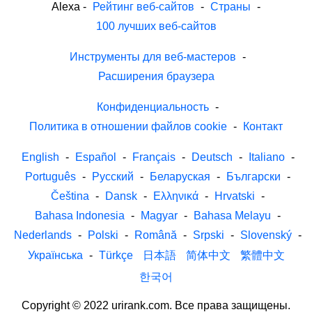
Alexa
-
Рейтинг веб-сайтов
-
Страны
-
100 лучших веб-сайтов
Инструменты для веб-мастеров
-
Расширения браузера
Конфиденциальность
-
Политика в отношении файлов cookie
-
Контакт
English
-
Español
-
Français
-
Deutsch
-
Italiano
-
Português
-
Русский
-
Беларуская
-
Български
-
Čeština
-
Dansk
-
Ελληνικά
-
Hrvatski
-
Bahasa Indonesia
-
Magyar
-
Bahasa Melayu
-
Nederlands
-
Polski
-
Română
-
Srpski
-
Slovenský
-
Українська
-
Türkçe
日本語
简体中文
繁體中文
한국어
Copyright © 2022 urirank.com. Все права защищены.