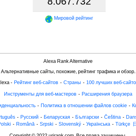
8.067.732
Мировой рейтинг
Alexa Rank Alternative
Альтернативные сайты, похожие, рейтинг трафика и обзор.
lexa
-
Рейтинг веб-сайтов
-
Страны
-
100 лучших веб-сайт
Инструменты для веб-мастеров
-
Расширения браузера
иденциальность
-
Политика в отношении файлов cookie
-
К
rtuguês
-
Русский
-
Беларуская
-
Български
-
Čeština
-
Dan
olski
-
Română
-
Srpski
-
Slovenský
-
Українська
-
Türkçe
Copyright © 2022 urirank.com. Все права защищены.