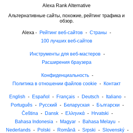
Alexa Rank Alternative
Альтернативные сайты, похожие, рейтинг трафика и
обзор.
Alexa
-
Рейтинг веб-сайтов
-
Страны
-
100 лучших веб-сайтов
Инструменты для веб-мастеров
-
Расширения браузера
Конфиденциальность
-
Политика в отношении файлов cookie
-
Контакт
English
-
Español
-
Français
-
Deutsch
-
Italiano
-
Português
-
Русский
-
Беларуская
-
Български
-
Čeština
-
Dansk
-
Ελληνικά
-
Hrvatski
-
Bahasa Indonesia
-
Magyar
-
Bahasa Melayu
-
Nederlands
-
Polski
-
Română
-
Srpski
-
Slovenský
-