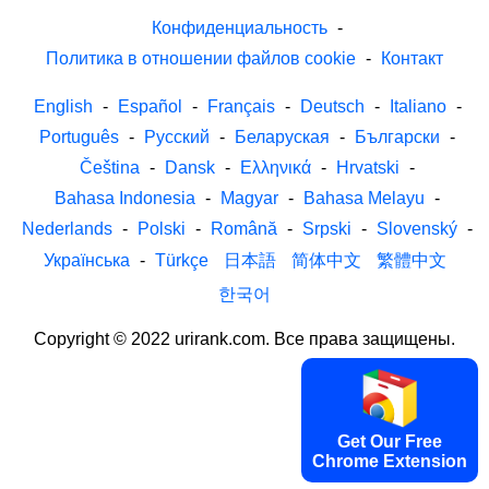
Конфиденциальность
-
Политика в отношении файлов cookie
-
Контакт
English
-
Español
-
Français
-
Deutsch
-
Italiano
-
Português
-
Русский
-
Беларуская
-
Български
-
Čeština
-
Dansk
-
Ελληνικά
-
Hrvatski
-
Bahasa Indonesia
-
Magyar
-
Bahasa Melayu
-
Nederlands
-
Polski
-
Română
-
Srpski
-
Slovenský
-
Українська
-
Türkçe
日本語
简体中文
繁體中文
한국어
Copyright © 2022 urirank.com. Все права защищены.
Get Our Free
Chrome Extension