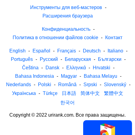
Инструменты для веб-мастеров
-
Расширения браузера
Конфиденциальность
-
Политика в отношении файлов cookie
-
Контакт
English
-
Español
-
Français
-
Deutsch
-
Italiano
-
Português
-
Русский
-
Беларуская
-
Български
-
Čeština
-
Dansk
-
Ελληνικά
-
Hrvatski
-
Bahasa Indonesia
-
Magyar
-
Bahasa Melayu
-
Nederlands
-
Polski
-
Română
-
Srpski
-
Slovenský
-
Українська
-
Türkçe
日本語
简体中文
繁體中文
한국어
Copyright © 2022 urirank.com. Все права защищены.