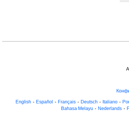
A
Конф
English
-
Español
-
Français
-
Deutsch
-
Italiano
-
Po
Bahasa Melayu
-
Nederlands
-
P