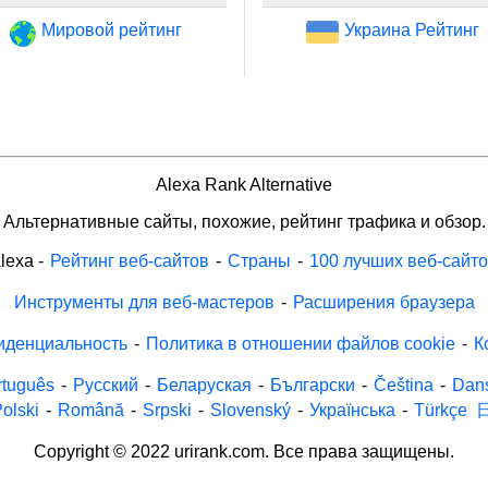
Мировой рейтинг
Украина Рейтинг
Alexa Rank Alternative
Альтернативные сайты, похожие, рейтинг трафика и обзор.
lexa
-
Рейтинг веб-сайтов
-
Страны
-
100 лучших веб-сайт
Инструменты для веб-мастеров
-
Расширения браузера
иденциальность
-
Политика в отношении файлов cookie
-
К
rtuguês
-
Русский
-
Беларуская
-
Български
-
Čeština
-
Dan
olski
-
Română
-
Srpski
-
Slovenský
-
Українська
-
Türkçe
Copyright © 2022 urirank.com. Все права защищены.