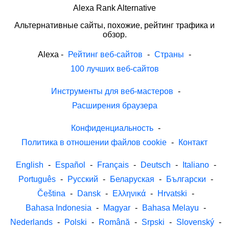
Alexa Rank Alternative
Альтернативные сайты, похожие, рейтинг трафика и
обзор.
Alexa
-
Рейтинг веб-сайтов
-
Страны
-
100 лучших веб-сайтов
Инструменты для веб-мастеров
-
Расширения браузера
Конфиденциальность
-
Политика в отношении файлов cookie
-
Контакт
English
-
Español
-
Français
-
Deutsch
-
Italiano
-
Português
-
Русский
-
Беларуская
-
Български
-
Čeština
-
Dansk
-
Ελληνικά
-
Hrvatski
-
Bahasa Indonesia
-
Magyar
-
Bahasa Melayu
-
Nederlands
-
Polski
-
Română
-
Srpski
-
Slovenský
-