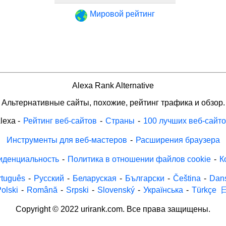
Мировой рейтинг
Alexa Rank Alternative
Альтернативные сайты, похожие, рейтинг трафика и обзор.
lexa
-
Рейтинг веб-сайтов
-
Страны
-
100 лучших веб-сайт
Инструменты для веб-мастеров
-
Расширения браузера
иденциальность
-
Политика в отношении файлов cookie
-
К
rtuguês
-
Русский
-
Беларуская
-
Български
-
Čeština
-
Dan
olski
-
Română
-
Srpski
-
Slovenský
-
Українська
-
Türkçe
Copyright © 2022 urirank.com. Все права защищены.