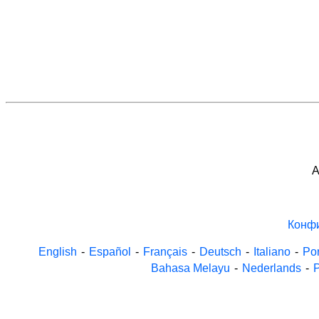
A
Конф
English
-
Español
-
Français
-
Deutsch
-
Italiano
-
Po
Bahasa Melayu
-
Nederlands
-
P