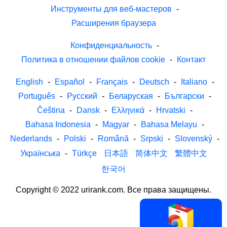
Инструменты для веб-мастеров
-
Расширения браузера
Конфиденциальность
-
Политика в отношении файлов cookie
-
Контакт
English
-
Español
-
Français
-
Deutsch
-
Italiano
-
Português
-
Русский
-
Беларуская
-
Български
-
Čeština
-
Dansk
-
Ελληνικά
-
Hrvatski
-
Bahasa Indonesia
-
Magyar
-
Bahasa Melayu
-
Nederlands
-
Polski
-
Română
-
Srpski
-
Slovenský
-
Українська
-
Türkçe
日本語
简体中文
繁體中文
한국어
Copyright © 2022 urirank.com. Все права защищены.