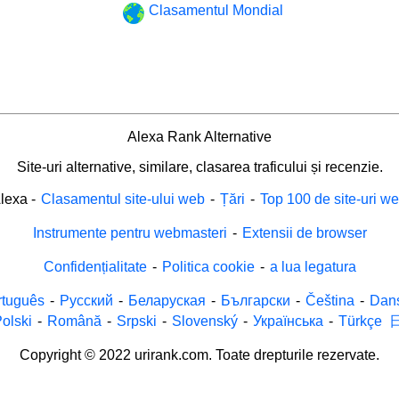
Clasamentul Mondial
Alexa Rank Alternative
Site-uri alternative, similare, clasarea traficului și recenzie.
lexa
-
Clasamentul site-ului web
-
Țări
-
Top 100 de site-uri w
Instrumente pentru webmasteri
-
Extensii de browser
Confidențialitate
-
Politica cookie
-
a lua legatura
rtuguês
-
Русский
-
Беларуская
-
Български
-
Čeština
-
Dan
olski
-
Română
-
Srpski
-
Slovenský
-
Українська
-
Türkçe
Copyright © 2022 urirank.com. Toate drepturile rezervate.