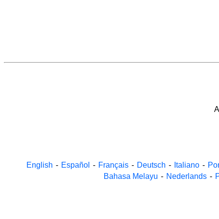
A
English
-
Español
-
Français
-
Deutsch
-
Italiano
-
Po
Bahasa Melayu
-
Nederlands
-
P