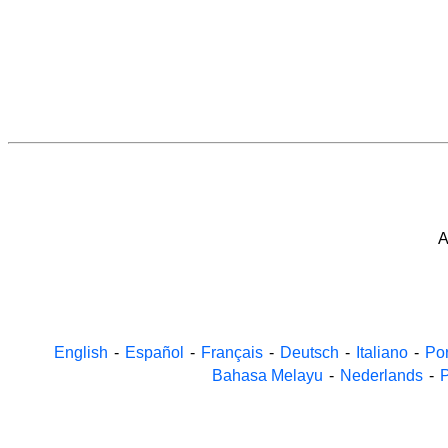
A
English
-
Español
-
Français
-
Deutsch
-
Italiano
-
Po
Bahasa Melayu
-
Nederlands
-
P