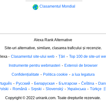
Clasamentul Mondial
Alexa Rank Alternative
Site-uri alternative, similare, clasarea traficului și recenzie.
lexa
-
Clasamentul site-ului web
-
Țări
-
Top 100 de site-uri w
Instrumente pentru webmasteri
-
Extensii de browser
Confidențialitate
-
Politica cookie
-
a lua legatura
rtuguês
-
Русский
-
Беларуская
-
Български
-
Čeština
-
Dan
olski
-
Română
-
Srpski
-
Slovenský
-
Українська
-
Türkçe
Copyright © 2022 urirank.com. Toate drepturile rezervate.