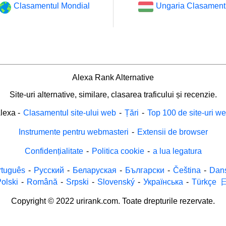
Clasamentul Mondial
Ungaria Clasament
Alexa Rank Alternative
Site-uri alternative, similare, clasarea traficului și recenzie.
lexa
-
Clasamentul site-ului web
-
Țări
-
Top 100 de site-uri w
Instrumente pentru webmasteri
-
Extensii de browser
Confidențialitate
-
Politica cookie
-
a lua legatura
rtuguês
-
Русский
-
Беларуская
-
Български
-
Čeština
-
Dan
olski
-
Română
-
Srpski
-
Slovenský
-
Українська
-
Türkçe
Copyright © 2022 urirank.com. Toate drepturile rezervate.