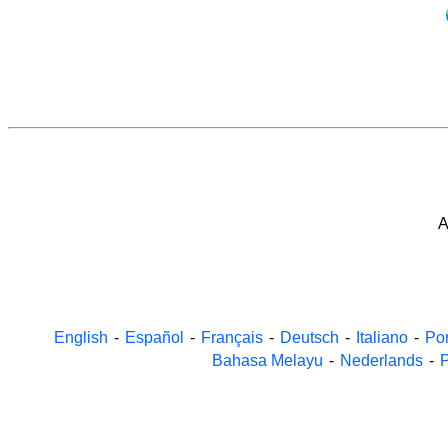
A
English
-
Español
-
Français
-
Deutsch
-
Italiano
-
Po
Bahasa Melayu
-
Nederlands
-
P