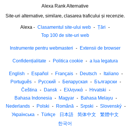
Alexa Rank Alternative
Site-uri alternative, similare, clasarea traficului și recenzie.
Alexa
-
Clasamentul site-ului web
-
Țări
-
Top 100 de site-uri web
Instrumente pentru webmasteri
-
Extensii de browser
Confidențialitate
-
Politica cookie
-
a lua legatura
English
-
Español
-
Français
-
Deutsch
-
Italiano
-
Português
-
Русский
-
Беларуская
-
Български
-
Čeština
-
Dansk
-
Ελληνικά
-
Hrvatski
-
Bahasa Indonesia
-
Magyar
-
Bahasa Melayu
-
Nederlands
-
Polski
-
Română
-
Srpski
-
Slovenský
-
Українська
-
Türkçe
日本語
简体中文
繁體中文
한국어