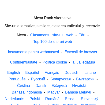
Alexa Rank Alternative
Site-uri alternative, similare, clasarea traficului și recenzie.
Alexa
-
Clasamentul site-ului web
-
Țări
-
Top 100 de site-uri web
Instrumente pentru webmasteri
-
Extensii de browser
Confidențialitate
-
Politica cookie
-
a lua legatura
English
-
Español
-
Français
-
Deutsch
-
Italiano
-
Português
-
Русский
-
Беларуская
-
Български
-
Čeština
-
Dansk
-
Ελληνικά
-
Hrvatski
-
Bahasa Indonesia
-
Magyar
-
Bahasa Melayu
-
Nederlands
-
Polski
-
Română
-
Srpski
-
Slovenský
-